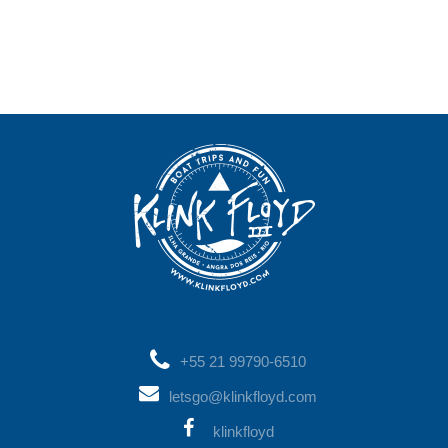
+55 21 99790-6510
letsgo@klinkfloyd.com
klinkfloyd