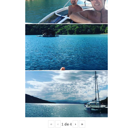
«
‹
›
»
de
1
4