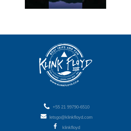
+55 21 99790-6510
letsgo@klinkfloyd.com
klinkfloyd